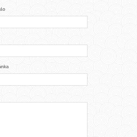
slo
ánka