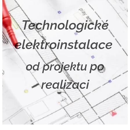
Technologické
elektroinstalace
po
od projektu
realizaci