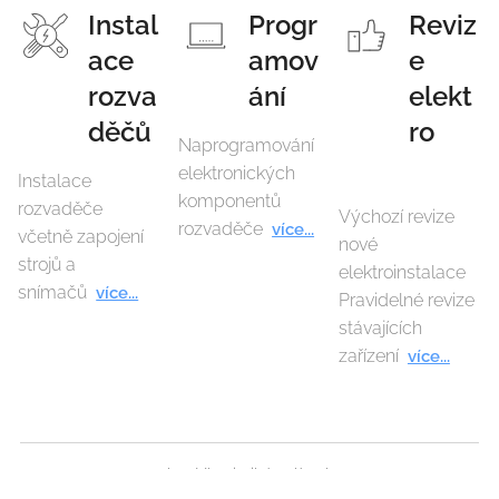
Instal
Progr
Reviz
ace
amov
e
rozva
ání
elekt
děčů
ro
Naprogramování
elektronických
Instalace
komponentů
rozvaděče
Výchozí revize
rozvaděče
více...
včetně zapojení
nové
strojů a
elektroinstalace
snímačů
více...
Pravidelné revize
stávajících
zařízení
více...
Ing. Vlastimil Jarolímek