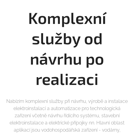
Komplexní
služby od
návrhu po
realizaci
Nabízím komplexní služby při návrhu, výrobě a instalace
elektroinstalací a automatizace pro technologická
zařízení včetně návrhu řídícího systému, stavební
elektroinstalace a elektrické přípojky nn. Hlavní oblast
aplikací jsou vodohospodářská zařízení - vodárny,